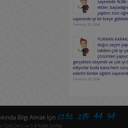
sayesinde %2lik 
ettiler. başladı
yaptım. tüm öğr
sayesinde iyi bir liseye gidebi
Temmuz 29, 2024
FURKAN KARAKAŞ 
doğru seçim yap
takibini çok iyi y
çözümleri yapıyo
gerçekten istiyerek ve çok iyi
ediyorlar buda bana hem sorum
ederim birebir eğitim sayesin
Temmuz 29, 2024
Son 4 Yorum
0232 285 44 34
kkında Bilgi Almak İçin
Özel Ders ve 6-8 Kişilik Sınıflar