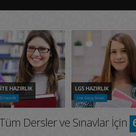
İTE HAZIRLIK
LGS HAZIRLIK
) Hazırlık
Lise Geçiş Sınavı
inde, Tüm Dersler ve Sınavlar 