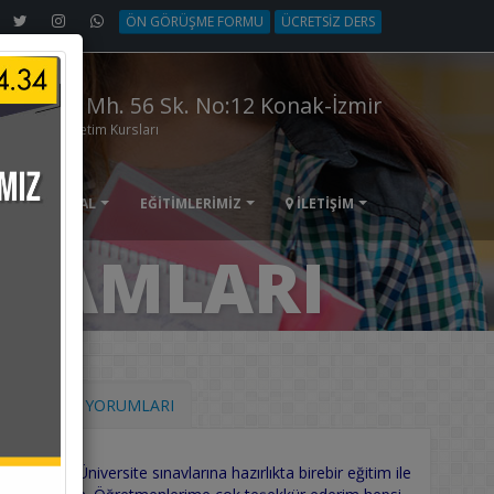
ÖN GÖRÜŞME FORMU
ÜCRETSİZ DERS
üzelyalı Mh. 56 Sk. No:12 Konak-İzmir
 ve Özel Öğretim Kursları
KURUMSAL
EĞİTİMLERİMİZ
İLETİŞİM
GRAMLARI
VELİ YORUMLARI
ZUN) - Üniversite sınavlarına hazırlıkta birebir eğitim ile