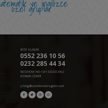
atematik ve ingilizce
özel gruplar
BIZE ULAŞIN
0552 236 10 56
0232 285 44 34
56 SOKAK NO:12/1 GÜZELYALI
KONAK-İZMİR
bilgi@izmirbirebiregitim.com