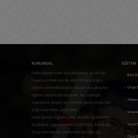
KURUMSAL
EĞITIM
Geleceğimiz olan çocuklarımıza güzel bir
Bire B
hayat sunmak için ilk adım onlara doğru
Grup 
eğitimi vermekle başlar. Başarı ancak iyi bir
eğitim sayesinde kazanılır. Bu süreçte
Yabancı
üzerimize düşen en önemli görev onlar için
doğru tercihler yapmaktır.
Sınavl
İzmir Birebir Eğitim çatısı altında öğrencinin
Yazılı 
düzeyine uygun kaliteli Özel Ders, 6-8 Kişilik
Grup Dersler ile üniversite hazırlık, lgs
Okul D