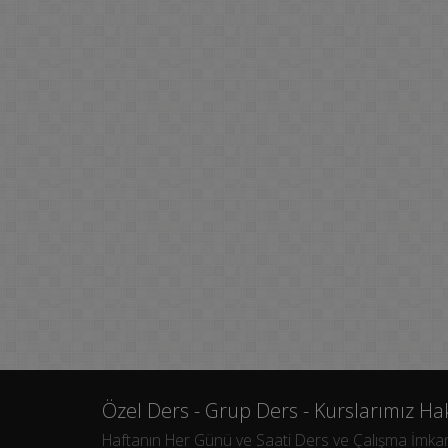
Özel Ders - Grup Ders - Kurslarımız Ha
Haftanın Her Günü ve Saati Ders ve Çalışma İmkanı 