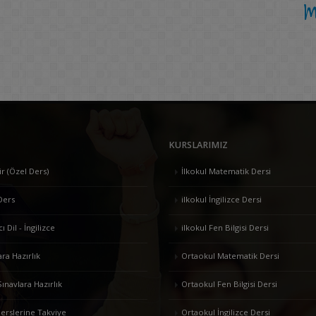
m
KURSLARIMIZ
ir (Özel Ders)
İlkokul Matematik Dersi
Ders
ilkokul İngilizce Dersi
 Dil - İngilizce
ilkokul Fen Bilgisi Dersi
ara Hazırlık
Ortaokul Matematik Dersi
Sınavlara Hazırlık
Ortaokul Fen Bilgisi Dersi
erslerine Takviye
Ortaokul İngilizce Dersi