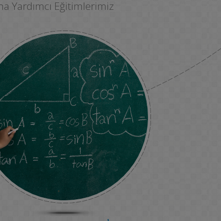
GRUP DERS
ına Yardımcı Eğitimlerimiz
6-8 KİŞİLİK SINIFLAR
ÖZEL DERS