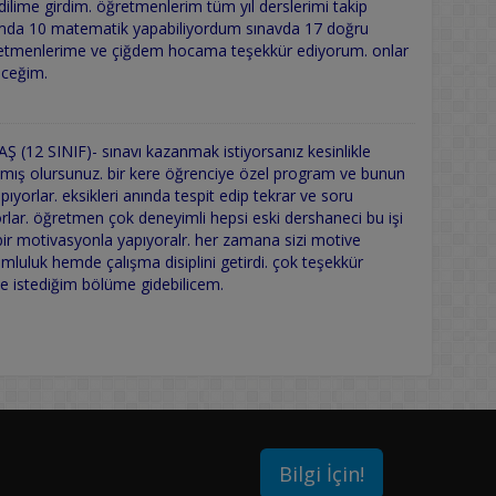
dilime girdim. öğretmenlerim tüm yıl derslerimi takip
ğımda 10 matematik yapabiliyordum sınavda 17 doğru
etmenlerime ve çiğdem hocama teşekkür ediyorum. onlar
leceğim.
(12 SINIF)- sınavı kazanmak istiyorsanız kesinlikle
mış olursunuz. bir kere öğrenciye özel program ve bunun
apıyorlar. eksikleri anında tespit edip tekrar ve soru
rlar. öğretmen çok deneyimli hepsi eski dershaneci bu işi
 bir motivasyonla yapıyoralr. her zamana sizi motive
luluk hemde çalışma disiplini getirdi. çok teşekkür
de istediğim bölüme gidebilicem.
Bilgi İçin!