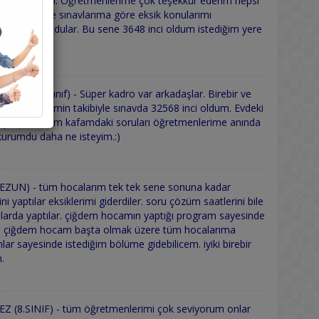
arda çalıştım. Öğretmenlerime çok teşekkür ederim hepsi
 edip deneme sınavlarıma göre eksik konularımı
yardımcı oldular. Bu sene 3648 inci oldum istediğim yere
T (12.Sınıf) - Süper kadro var arkadaşlar. Birebir ve
 öğretmenlerimin takibiyle sınavda 32568 inci oldum. Evdeki
 çalışabildiğim kafamdaki soruları öğretmenlerime anında
 kurumdu daha ne isteyim.:)
ZUN) - tüm hocalarım tek tek sene sonuna kadar
ini yaptılar eksiklerimi giderdiler. soru çözüm saatlerini bile
gruplarda yaptılar. çiğdem hocamın yaptığı program sayesinde
m. çiğdem hocam başta olmak üzere tüm hocalarıma
ar sayesinde istediğim bölüme gidebilicem. iyiki birebir
.
(8.SINIF) - tüm öğretmenlerimi çok seviyorum onlar