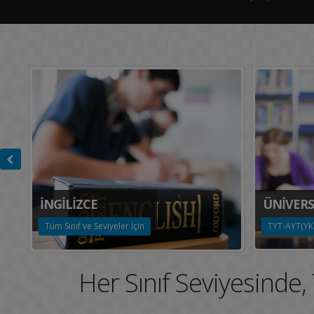
ÜNİVERS
İNGİLİZCE
TYT-AYT(YKS
Tüm Sınıf ve Seviyeler İçin
Her Sınıf Seviyes