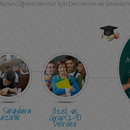
 Mezun Öğrencilerimiz İçin Derslerine ve Sınavlar
Sınavlara
Özel ve
azırlık
Grup(2-8)
Dersler