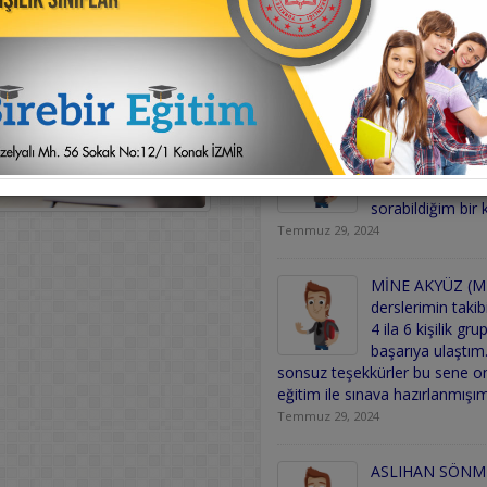
birebir programl
derslerimi takip
gidermemde çok 
gideceğim için çok mutluyum.
Temmuz 30, 2024
GRAMLARI
GÖKHAN KARABULU
kurs sistemi ile
e Mezunlar İçin
kadar rahat ders
sorabildiğim bir
Temmuz 29, 2024
MİNE AKYÜZ (ME
derslerimin takib
4 ila 6 kişilik 
başarıya ulaştı
sonsuz teşekkürler bu sene onl
eğitim ile sınava hazırlanmışım
Temmuz 29, 2024
ASLIHAN SÖNMEZ 